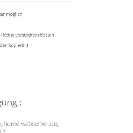
er möglich
s! Keine versteckten Kosten
en kopiert! ;)
ung :
e, home-webserver.de,
rg