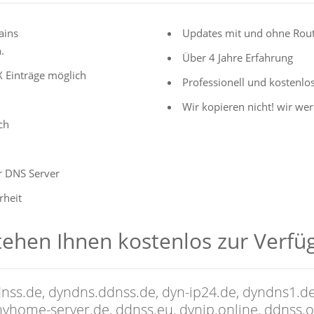
ains
Updates mit und ohne Rout
.
Über 4 Jahre Erfahrung
X Einträge möglich
Professionell und kostenlo
Wir kopieren nicht! wir werd
ch
r DNS Server
rheit
ehen Ihnen kostenlos zur Verfüg
dnss.de, dyndns.ddnss.de, dyn-ip24.de, dyndns1.d
home-server.de, ddnss.eu, dynip.online, ddnss.o