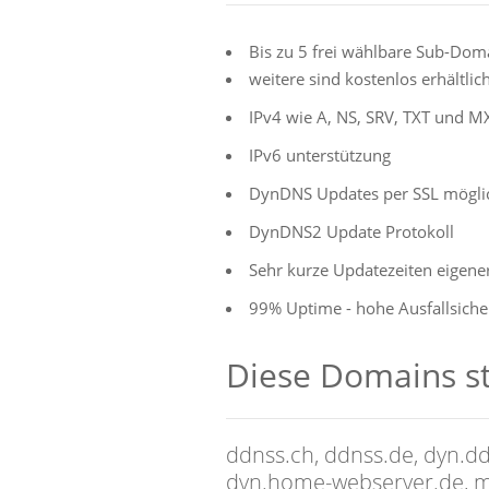
Bis zu 5 frei wählbare Sub-Dom
weitere sind kostenlos erhältlich
IPv4 wie A, NS, SRV, TXT und M
IPv6 unterstützung
DynDNS Updates per SSL mögli
DynDNS2 Update Protokoll
Sehr kurze Updatezeiten eigene
99% Uptime - hohe Ausfallsiche
Diese Domains st
ddnss.ch, ddnss.de, dyn.d
dyn.home-webserver.de, my